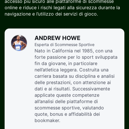
accesso più sicuro alle piattaforme di scommesse
online e riduce i rischi legati alla sicurezza durante la
navigazione e l’utilizzo dei servizi di gioco.
ANDREW HOWE
Esperta di Scommesse Sportive
Nato in California nel 1985, con una
forte passione per lo sport sviluppata
fin da giovane, in particolare
nell’atletica leggera. Costruita una
carriera basata su disciplina e analisi
delle prestazioni, con attenzione ai
dati e ai risultati. Successivamente
applicate queste competenze
all’analisi delle piattaforme di
scommesse sportive, valutando
quote, bonus e affidabilità dei
bookmaker.