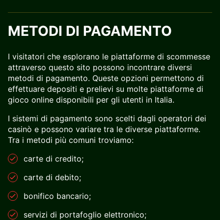
METODI DI PAGAMENTO
I visitatori che esplorano le piattaforme di scommesse
attraverso questo sito possono incontrare diversi
metodi di pagamento. Queste opzioni permettono di
effettuare depositi e prelievi su molte piattaforme di
gioco online disponibili per gli utenti in Italia.
I sistemi di pagamento sono scelti dagli operatori dei
casinò e possono variare tra le diverse piattaforme.
Tra i metodi più comuni troviamo:
carte di credito;
carte di debito;
bonifico bancario;
servizi di portafoglio elettronico;