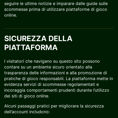
seguire le ultime notizie e imparare dalle guide sulle
scommesse prima di utilizzare piattaforme di gioco
online.
SICUREZZA DELLA
PIATTAFORMA
I visitatori che navigano su questo sito possono
contare su un ambiente sicuro orientato alla
trasparenza delle informazioni e alla promozione di
pratiche di gioco responsabili. La piattaforma mette in
evidenza servizi di scommesse regolamentati e
incoraggia comportamenti prudenti durante l’utilizzo
dei siti di gioco online.
Alcuni passaggi pratici per migliorare la sicurezza
dell’account includono: