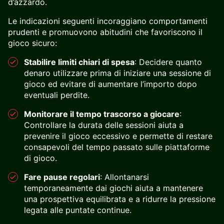
d’azzardo.
Le indicazioni seguenti incoraggiano comportamenti
prudenti e promuovono abitudini che favoriscono il
gioco sicuro:
Stabilire limiti chiari di spesa
: Decidere quanto
denaro utilizzare prima di iniziare una sessione di
gioco ed evitare di aumentare l’importo dopo
eventuali perdite.
Monitorare il tempo trascorso a giocare
:
Controllare la durata delle sessioni aiuta a
prevenire il gioco eccessivo e permette di restare
consapevoli del tempo passato sulle piattaforme
di gioco.
Fare pause regolari
: Allontanarsi
temporaneamente dai giochi aiuta a mantenere
una prospettiva equilibrata e a ridurre la pressione
legata alle puntate continue.