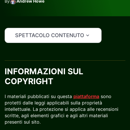
By
Andrew Howe
SPETTACOLO CONTENUTO
INFORMAZIONI SUL
COPYRIGHT
I materiali pubblicati su questa
piattaforma
sono
protetti dalle leggi applicabili sulla proprietà
intellettuale. La protezione si applica alle recensioni
scritte, agli elementi grafici e agli altri materiali
presenti sul sito.