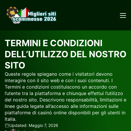
TERMINI E CONDIZIONI
DELL’UTILIZZO DEL NOSTRO
SITO
Queste regole spiegano come i visitatori devono
interagire con il sito web e con i suoi contenuti. I
Termini e condizioni costituiscono un accordo con
l’utente tra la piattaforma e chiunque effettui l’utilizzo
del nostro sito. Descrivono responsabilità, limitazioni e
linee guida legate all’accesso alle informazioni sulle
piattaforme di casinò online disponibili per gli utenti in
Italia.
Updated: Maggio 7, 2026