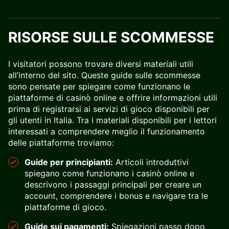
RISORSE SULLE SCOMMESSE
I visitatori possono trovare diversi materiali utili
all’interno del sito. Queste guide sulle scommesse
sono pensate per spiegare come funzionano le
piattaforme di casinò online e offrire informazioni utili
prima di registrarsi ai servizi di gioco disponibili per
gli utenti in Italia. Tra i materiali disponibili per i lettori
interessati a comprendere meglio il funzionamento
delle piattaforme troviamo:
Guide per principianti:
Articoli introduttivi
spiegano come funzionano i casinò online e
descrivono i passaggi principali per creare un
account, comprendere i bonus e navigare tra le
piattaforme di gioco.
Guide sui pagamenti:
Spiegazioni passo dopo